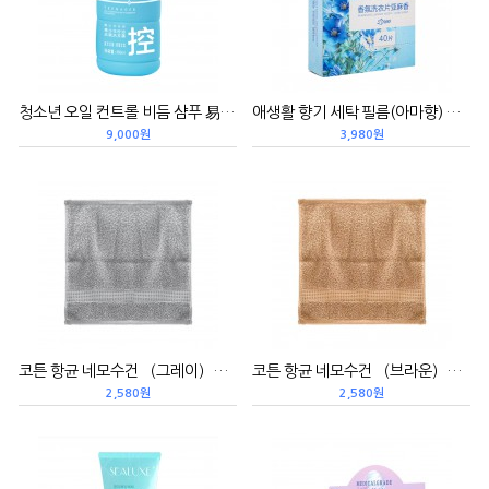
청소년 오일 컨트롤 비듬 샴푸 易贝乐青少年控油去屑洗发露/400ML(25新品
애생활 향기 세탁 필름(아마향) 爱生活 香氛洗衣片/亚麻香（洗衣卫浴）（25新品）
9,000원
3,980원
코튼 항균 네모수건 （그레이）家得丽 精梳细绒棉抗菌方巾/棕色（绿叶毛巾） (25新品）
코튼 항균 네모수건 （브라운）家得丽 精梳细绒棉抗菌方巾/棕色（绿叶毛巾） (25新品）
2,580원
2,580원