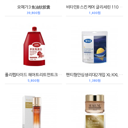
오메가3 鱼油软胶囊
비타민B 스킨케어 글리세린 110ml 维生素B护肤甘油
39,800원
1,400원
폴리펩타이드 헤어트리트먼트크림 300g 多肽角蛋白焦发修护霜
팬티형안심생리대2개입 XL-XXL 卫生巾安心裤2片装
5,800원
1,380원