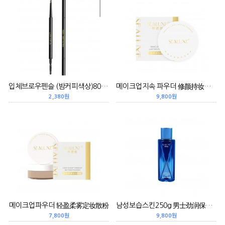
입체브로우펜슬 (밤커피색상)80g 纤细立体眉笔（气质栗咖）
메이크업지속 파우더 修颜持妆粉饼
2,380원
9,800원
메이크업파우더 轻盈柔雾定妆散粉
남성보습스킨250g 男士劲润保湿露
7,800원
9,800원