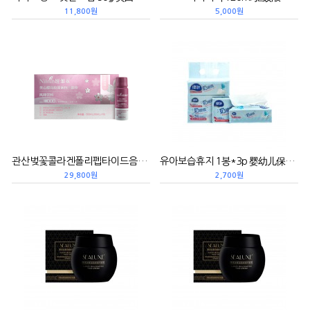
11,800원
5,000원
관산벚꽃콜라겐폴리펩타이드음료 600ml(60ml*10병) 关山樱花胶原蛋白三肽饮
유아보습휴지 1봉*3p 婴幼儿保湿面巾纸
29,800원
2,700원