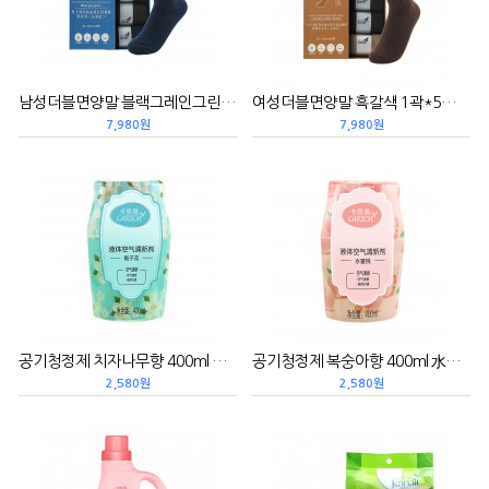
남성더블면양말 블랙그레인그린 1곽*5컬레 男士双针棉袜黑灰青
여성더블면양말 흑갈색 1곽*5컬레 女士双针棉袜黑褐色
7,980원
7,980원
공기청정제 치자나무향 400ml 栀子花液体空气清新剂
공기청정제 복숭아향 400ml 水蜜桃空气清新剂
2,580원
2,580원