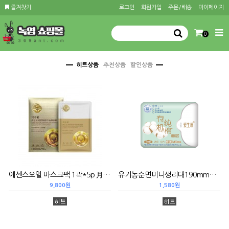
즐겨찾기
로그인
회원가입
주문/배송
마이페이지
0
히트상품
추천상품
할인상품
에센스오일 마스크팩 1곽*5p 月中桂参芝玉润紧致精华油敷面膜
유기농순면미니생리대190mm*10 (쿠폰5)有机纯棉迷你卫生巾
9,800원
1,580원