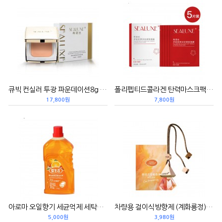
큐빅 컨실러 투광 파운데이션8g 星钻隐瑕透光粉底膏
폴리펩티드콜라겐 탄력마스크팩1곽*5p 希诺丝多肽胶原淡纹紧致面膜
17,800원
7,800원
아로마 오일향기 세균억제 세탁세제 (오렌지과일향)1.1KG 精油香氛抑菌洗衣液/甜橙果香
차량용 걸이식방향제 (계화룡정) 8ML悬挂式车载香薰/桂花龙井
5,000원
3,980원