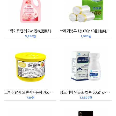
향기유연제 2kg 香氛柔顺剂
쓰레기봉투 1봉(20p*3롤) 拉绳式垃圾袋
5,980원
1,980원
고체청향제 오렌지자몽향 70g 固体清香剂橘香柚惑
암모니아 연골소 칼슘 60g(1g*60알) 氨糖软骨素加钙片
780원
13,800원