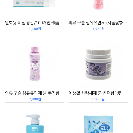
일회용 비닐 장갑/100개입 卡丽施一次性TPE手套/100支 25夏
의류 구슬 섬유유연제 (사월꽃향）衣物留香珠/640g/四月花香（粉色）
1,180원
7,980원
의류 구슬 섬유유연제 (사쿠라향）衣物留香珠/640g/樱盏微醺
애생활 세탁세제 (라벤더향 ) 爱生活留香珠爆炸盐/750g/薰衣草（洗衣卫浴）（25新品）
7,980원
5,980원