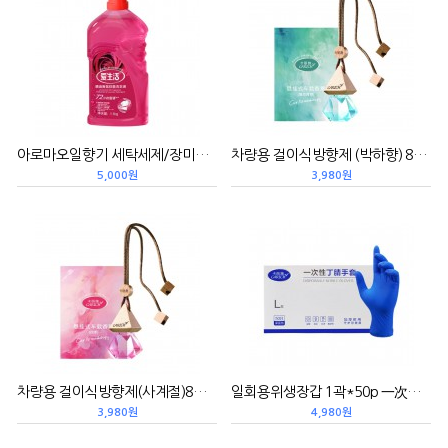
아로마오일향기 세탁세제/장미꽃향 1.1kg 精油香氛洗衣液/玫瑰花香
차량용 걸이식방향제 (박하향) 8ML 悬挂式车载香薰/薄荷青草
5,000원
3,980원
차량용 걸이식방향제(사계절)8ML 悬挂式车载香薰/四季
일회용위생장갑 1곽*50p 一次性丁晴手套
3,980원
4,980원