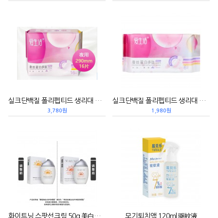
실크단백질 폴리펩티드 생리대 290*16p 蚕丝蛋白卫生巾
실크단백질 폴리펩티드 생리대 360*6p 蚕丝蛋白卫生巾
3,780원
1,980원
화이트닝 스팟선크림 50g 美白光护净斑防晒霜
모기퇴치액 120ml 驱蚊液