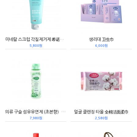
미네랄 스크럽 각질제거제 希诺丝晶莹矿物面部磨砂膏/100g (25夏）
생리대 卫生巾
5,800원
6,000원
의류 구슬 섬유유연제 (초본향）衣物留香珠/640g/草木清香
얼굴 클렌징 타올 全棉洁面柔巾
7,980원
2,580원