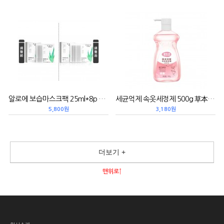
알로에 보습마스크팩 25ml*8p 芦荟保湿面膜
세균억제 속옷세정제 500g 草本抑菌内衣洗衣液（缤果香氛）
5,800원
3,180원
더보기 +
맨위로↑