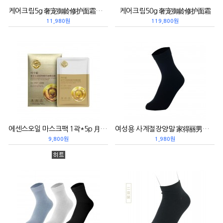
케어크림5g 奢宠御龄修护面霜小样
케어크림50g 奢宠御龄修护面霜
11,980원
119,800원
에센스오일 마스크팩 1곽*5p 月中桂参芝玉润紧致精华油敷面膜
여성용 사계절장양말 家得丽男士四季长袜
9,800원
1,980원