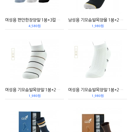
여성용 편안한장양말 1봉*3컬레 女式舒棉长袜
남성용 기모솜발목양몰 1봉*2컬레 短款抗菌男袜（撞色）
4,580원
1,980원
여성용 기모솜발목양말 1봉*2컬레 棉条纹短款抗菌女袜
여성용 기모솜발목양말 1봉*2컬레 蝴蝶结抗菌女袜
1,980원
1,980원