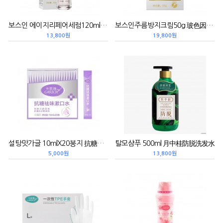
보스인 에이지리페어세럼120ml 玻色因焕颜菁华水
보스인주름방지크림50g 玻色因抗皱面霜
13,800원
19,800원
설탕맛가글 10mlX20봉지 抗糖趣味漱口水
탈모샴푸 500ml 月中桂防脱洗发水
5,000원
13,800원