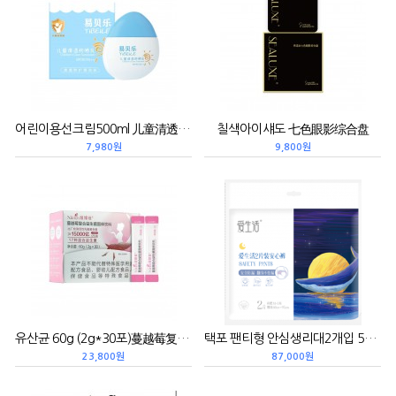
어린이용선크림500ml 儿童清透防晒乳
칠색아이섀도 七色眼影综合盘
7,980원
9,800원
유산균 60g (2g*30포)蔓越莓复合益生菌固体饮料
택포 팬티형 안심생리대2개입 50개 M-L 卫生巾安心裤2片装
23,800원
87,000원