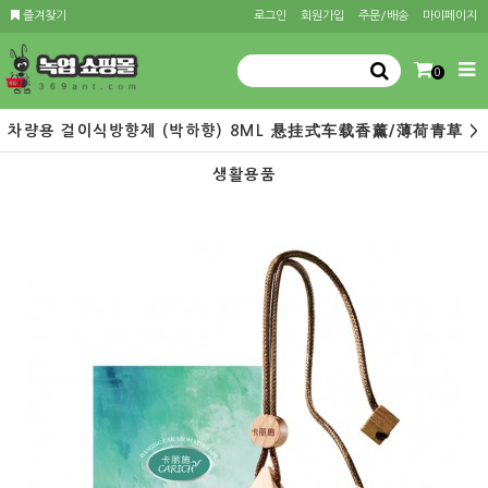
즐겨찾기
로그인
회원가입
주문/배송
마이페이지
0
차량용 걸이식방향제 (박하향) 8ML 悬挂式车载香薰/薄荷青草 >
생활용품