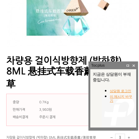
차량용 걸이식방향제 (박하향)
Tocplus
8ML 悬挂式车载香薰/薄荷青
草
중량
0.7Kg
판매가격
3,980원
배송비결제
주문시 결제
차량용 걸이식방향제 (박하향) 8ML 悬挂式车载香薰/薄荷青草