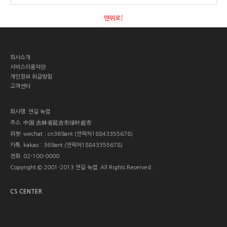
맨위로↑
회사소개
서비스이용약관
개인정보 취급방침
고객센터
회사명.
연길 녹엽
주소.
中国 吉林省延吉市绿叶超市
위챗.
wechat：cn369ant (연락처18843355678)
카톡.
kakao：369ant (연락처18843355678)
전화.
02-100-0000
Copyright © 2001-2013 연길 녹엽. All Rights Reserved.
CS CENTER