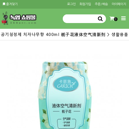
즐겨찾기
로그인
회원가입
주문/배송
마이페이지
0
공기청정제 치자나무향 400ml 栀子花液体空气清新剂 > 생활용품