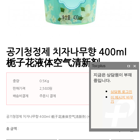
공기청정제 치자나무향 400ml
栀子花液体空气清新剂
Tocplus
중량
0.5Kg
판매가격
2,580원
배송비결제
주문시 결제
공기청정제 치자나무향 400ml 栀子花液体空气清新剂
(+0원)
총 금액 :
2,580원