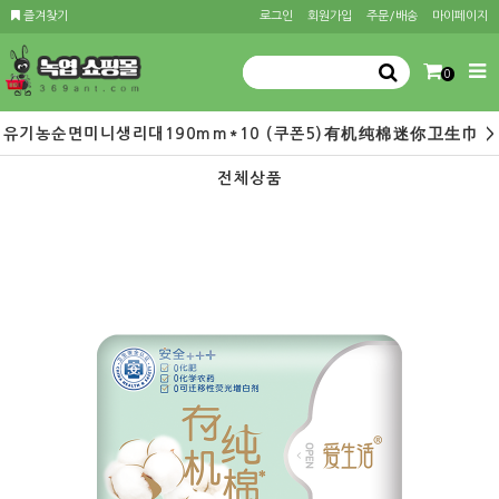
즐겨찾기
로그인
회원가입
주문/배송
마이페이지
0
유기농순면미니생리대190mm*10 (쿠폰5)有机纯棉迷你卫生巾 >
전체상품