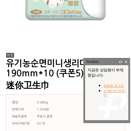
유기농순면미니생리대
Tocplus
190mm*10 (쿠폰5)有机纯棉
迷你卫生巾
중량
0.06Kg
판매가격
1,580원
배송비결제
주문시 결제
최대구매수량
50 개