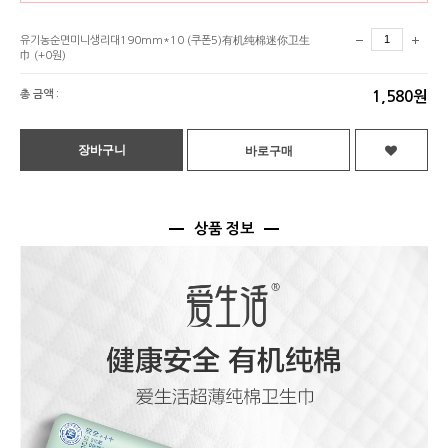
유기농순면미니생리대190mm*10 (쿠폰5)有机纯棉迷你卫生
巾
(+0원)
총 금액 :
1,580원
상품 정보