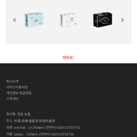
맨위로↑
회사소개
서비스이용약관
개인정보 취급방침
고객센터
회사명.
연길 녹엽
주소.
中国 吉林省延吉市绿叶超市
위챗.
wechat：cn369ant (연락처18843355678)
카톡.
kakao：369ant (연락처18843355678)