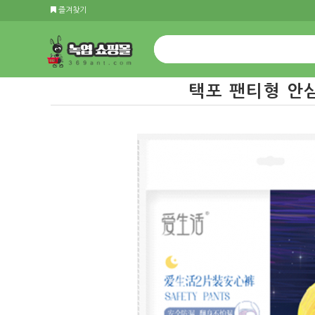
즐겨찾기
택포 팬티형 안