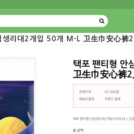
심생리대2개입 50개 M-L 卫生巾安心裤2
택포 팬티형 안심
卫生巾安心裤2
판매가격
87,000원
배송비결제
주문시 결제
감소
증가
택포 팬티형 안심생리대2개입 50개 M-L
총 금액 :