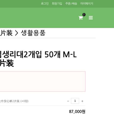
로그인
회원가입
주문/배송
마이페이지
0
片装 > 생활용품
생리대2개입 50개 M-L
片装
 卫生巾安心裤2片装
(+0원)
87,000원