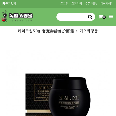
즐겨찾기
로그인
회원가입
주문/배송
마이페이지
0
케어크림50g 奢宠御龄修护面霜 > 기초화장품